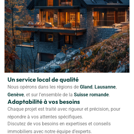
Un service local de qualité
Nous opérons dans les régions de
Gland
,
Lausanne
,
Genève
, et sur l’ensemble de la
Suisse romande
.
Adaptabilité à vos besoins
Chaque projet est traité avec rigueur et précision, pour
répondre à vos attentes spécifiques.
Discutez de vos besoins en expertises et conseils
immobiliers avec notre équipe d’experts.